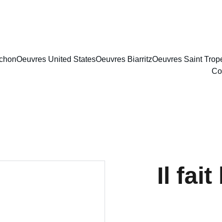
achon
Oeuvres United States
Oeuvres Biarritz
Oeuvres Saint Trop
Co
Il fai