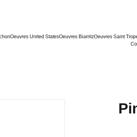
achon
Oeuvres United States
Oeuvres Biarritz
Oeuvres Saint Trop
Co
Pi