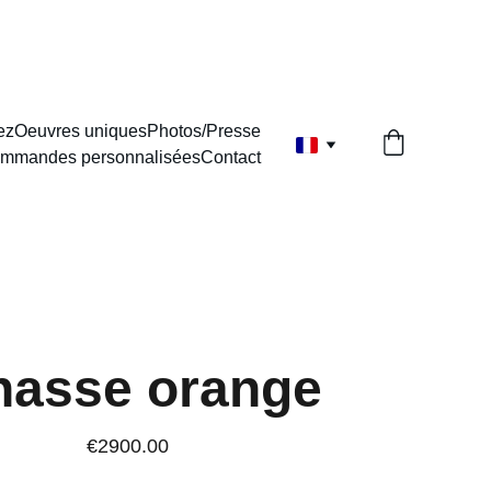
ez
Oeuvres uniques
Photos/Presse
mmandes personnalisées
Contact
nasse orange
€2900.00