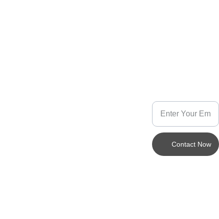
+33 6 67 
32 30 11
popettede
ssine@ho
Contact Now
tmail.fr