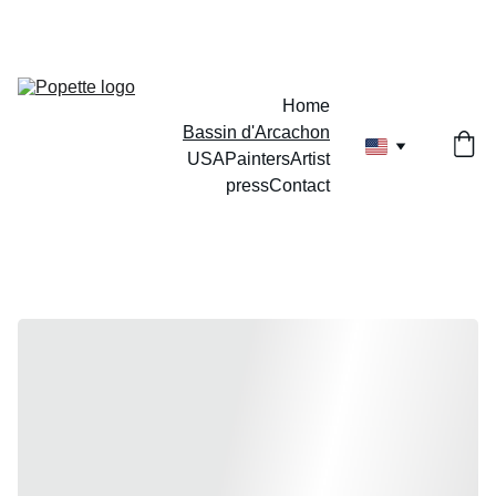
Home
Bassin d'Arcachon
USA
Painters
Artist
press
Contact