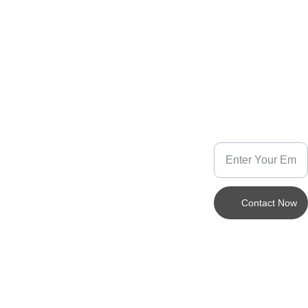
+33 6 67 
32 30 11
popettede
ssine@ho
Contact Now
tmail.fr