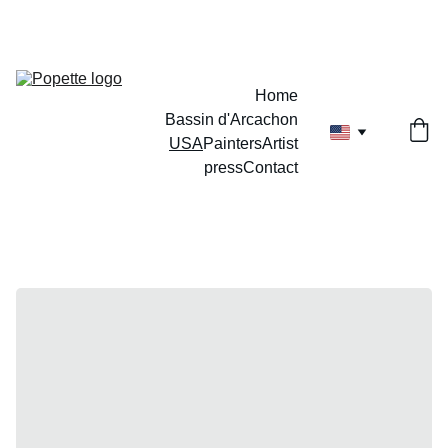
Home
Bassin d'Arcachon
USA
Painters
Artist
press
Contact